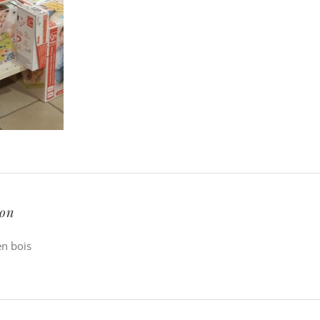
ion
en bois