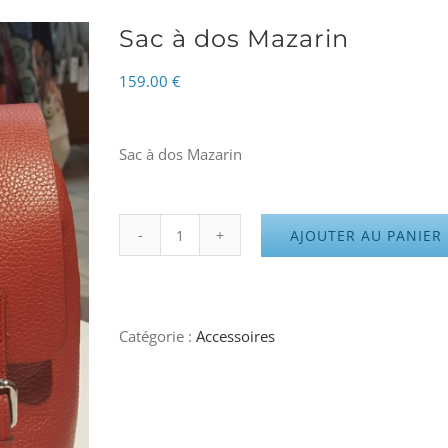
Sac à dos Mazarin
159.00
€
Sac à dos Mazarin
AJOUTER AU PANIER
quantité
de
Sac
Catégorie :
Accessoires
à
dos
Mazarin