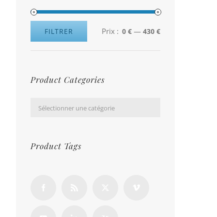
Prix :
—
FILTRER
0 €
430 €
Prix
Prix
min
max
Product Categories

Sélectionner une catégorie
Product Tags